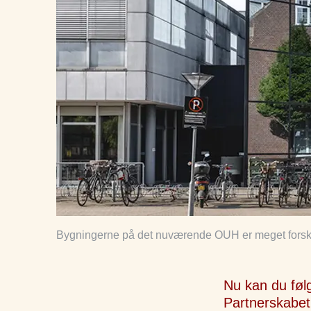
Bygningerne på det nuværende OUH er meget forske
Nu kan du føl
Partnerskabet