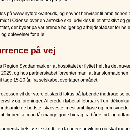
s på www.nytbrokvarter.dk, og navnet henviser til ambitionen 
idt i Odense over en årrække skal udvikles til et attraktivt og g
titet, der byder på varierende boliger og arbejdspladser for hel
 og oplevelser for alle.
rrence på vej
 Region Syddanmark er, at hospitalet er flyttet helt fra det nuv
 2029, og hos partnerskabet forventer man, at transformationen a
vil tage 15-20 år, fra selskabet overtager området.
processen vil der være et stærkt fokus på løbende inddragelse o
vervsliv og foreninger. Allerede i løbet af februar vil en idékonku
at indsamle de bedste, skæveste, mest ambitiøse og fremsynede i
mbitionen, at man får mange gode bidrag fra både ind- og udlan
artnerskabets første skridt i en længere udvikling og skal indhe