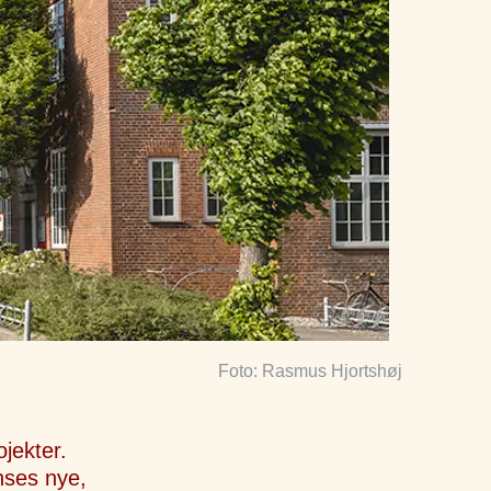
Foto: Rasmus Hjortshøj
jekter.
nses nye,