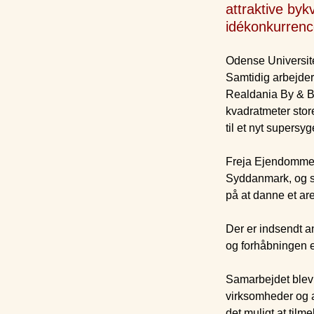
attraktive by
idékonkurrence
Odense Universitet
Samtidig arbejde
Realdania By & B
kvadratmeter store
til et nyt supers
Freja Ejendomme
Syddanmark, og s
på at danne et ar
Der er indsendt a
og forhåbningen e
Samarbejdet blev 
virksomheder og a
det muligt at tilm