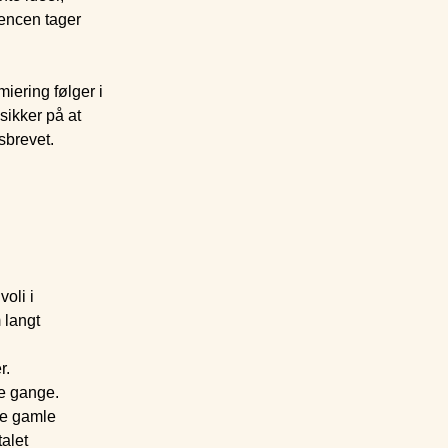
rencen tager
iering følger i
sikker på at
sbrevet.
oli i
 langt
r.
ke gange.
de gamle
alet