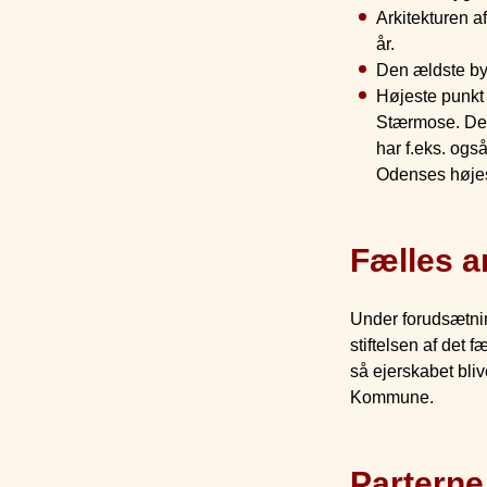
Arkitekturen 
år.
Den ældste byg
Højeste punkt
Stærmose. De 
har f.eks. ogs
Odenses højes
Fælles a
Under forudsætnin
stiftelsen af det 
så ejerskabet bli
Kommune.
Parterne