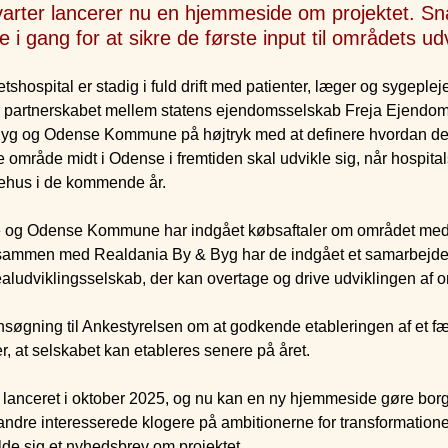
kvarter lancerer nu en hjemmeside om projektet. Sn
 i gang for at sikre de første input til områdets udv
shospital er stadig i fuld drift med patienter, læger og sygepleje
r partnerskabet mellem statens ejendomsselskab Freja Ejendo
yg og Odense Kommune på højtryk med at definere hvordan de
 område midt i Odense i fremtiden skal udvikle sig, når hospitalsd
ygehus i de kommende år.
 og Odense Kommune har indgået købsaftaler om området me
ammen med Realdania By & Byg har de indgået et samarbejde
ealudviklingsselskab, der kan overtage og drive udviklingen af 
nsøgning til Ankestyrelsen om at godkende etableringen af et fæ
r, at selskabet kan etableres senere på året.
lanceret i oktober 2025, og nu kan en ny hjemmeside gøre borg
ndre interesserede klogere på ambitionerne for transformation
elde sig et nyhedsbrev om projektet.