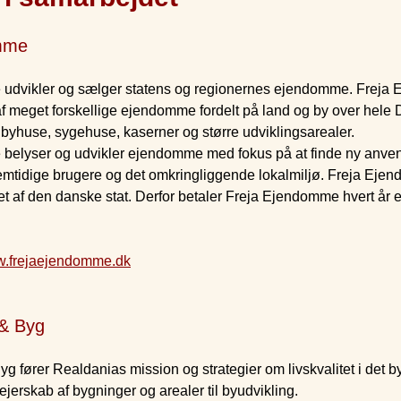
mme
udvikler og sælger statens og regionernes ejendomme. Freja
 af meget forskellige ejendomme fordelt på land og by over hele 
 byhuse, sygehuse, kaserner og større udviklingsarealer.
belyser og udvikler ejendomme med fokus på at finde ny anvend
emtidige brugere og det omkringliggende lokalmiljø. Freja Eje
et af den danske stat. Derfor betaler Freja Ejendomme hvert år e
.frejaejendomme.dk
 & Byg
g fører Realdanias mission og strategier om livskvalitet i det 
ejerskab af bygninger og arealer til byudvikling.