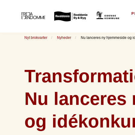
P
Nyt brokvarter
Nyheder
Nu lanceres ny hjemmeside og id
Transformat
Nu lanceres
og idékonkur