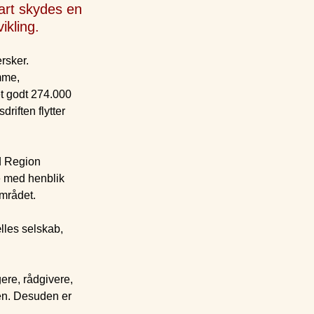
art skydes en
ikling.
rsker.
mme,
t godt 274.000
riften flytter
d Region
 med henblik
området.
lles selskab,
ere, rådgivere,
en. Desuden er