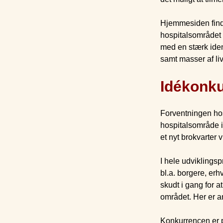
Hjemmesiden finde
hospitalsområdet m
med en stærk iden
samt masser af liv
Idékonku
Forventningen hos
hospitalsområde i
et nyt brokvarter 
I hele udviklings
bl.a. borgere, erh
skudt i gang for 
området. Her er a
Konkurrencen er p