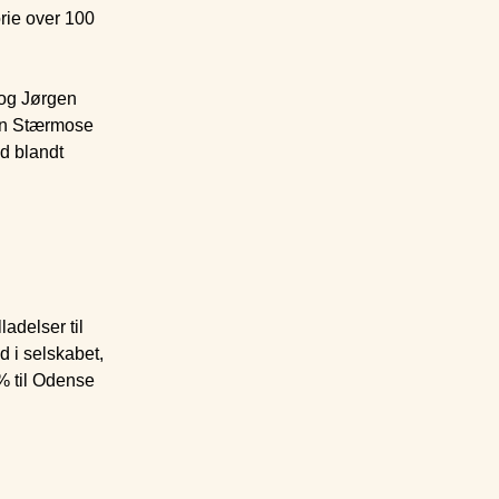
rie over 100
 og Jørgen
gen Stærmose
d blandt
adelser til
d i selskabet,
% til Odense