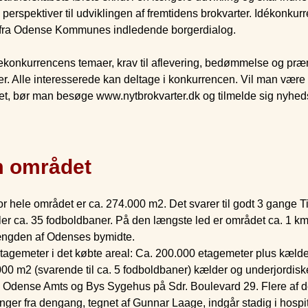
 perspektiver til udviklingen af fremtidens brokvarter. Idékonkur
ut fra Odense Kommunes indledende borgerdialog.
ekonkurrencens temaer, krav til aflevering, bedømmelse og præm
 Alle interesserede kan deltage i konkurrencen. Vil man være 
et, bør man besøge www.nytbrokvarter.dk og tilmelde sig nyhed
m området
or hele området er ca. 274.000 m2. Det svarer til godt 3 gange Tiv
r ca. 35 fodboldbaner. På den længste led er området ca. 1 km
længden af Odenses bymidte.
tagemeter i det købte areal: Ca. 200.000 etagemeter plus kælde
000 m2 (svarende til ca. 5 fodboldbaner) kælder og underjordis
 Odense Amts og Bys Sygehus på Sdr. Boulevard 29. Flere af 
ger fra dengang, tegnet af Gunnar Laage, indgår stadig i hospit