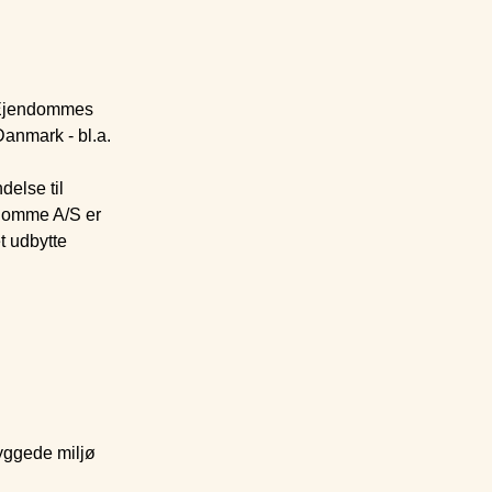
 Ejendommes
Danmark - bl.a.
else til
ndomme A/S er
t udbytte
byggede miljø