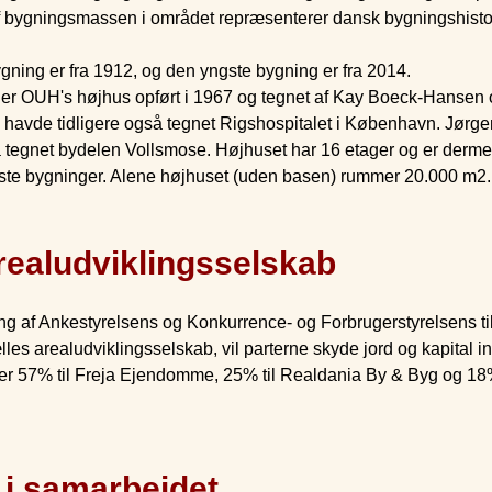
af bygningsmassen i området repræsenterer dansk bygningshisto
ning er fra 1912, og den yngste bygning er fra 2014.
 er OUH's højhus opført i 1967 og tegnet af Kay Boeck-Hansen
havde tidligere også tegnet Rigshospitalet i København. Jør
å tegnet bydelen Vollsmose. Højhuset har 16 etager og er derme
te bygninger. Alene højhuset (uden basen) rummer 20.000 m2.
realudviklingsselskab
g af Ankestyrelsens og Konkurrence- og Forbrugerstyrelsens till
fælles arealudviklingsselskab, vil parterne skyde jord og kapital in
ver 57% til Freja Ejendomme, 25% til Realdania By & Byg og 18
 i samarbejdet