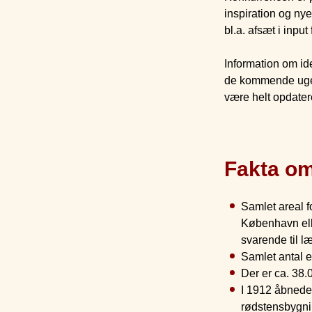
inspiration og nye
bl.a. afsæt i inp
Information om id
de kommende uger.
være helt opdater
Fakta o
Samlet areal f
København elle
svarende til 
Samlet antal e
Der er ca. 38.
I 1912 åbnede
rødstensbygnin