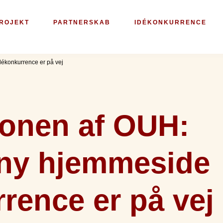
ROJEKT
PARTNERSKAB
IDÉKONKURRENCE
ékonkurrence er på vej
ionen af OUH:
 ny hjemmeside
rence er på vej