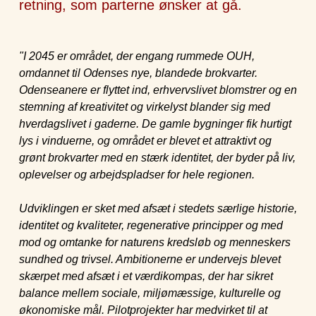
retning, som parterne ønsker at gå.
"I 2045 er området, der engang rummede OUH,
omdannet til Odenses nye, blandede brokvarter.
Odenseanere er flyttet ind, erhvervslivet blomstrer og en
stemning af kreativitet og virkelyst blander sig med
hverdagslivet i gaderne. De gamle bygninger fik hurtigt
lys i vinduerne, og området er blevet et attraktivt og
grønt brokvarter med en stærk identitet, der byder på liv,
oplevelser og arbejdspladser for hele regionen.
Udviklingen er sket med afsæt i stedets særlige historie,
identitet og kvaliteter, regenerative principper og med
mod og omtanke for naturens kredsløb og menneskers
sundhed og trivsel. Ambitionerne er undervejs blevet
skærpet med afsæt i et værdikompas, der har sikret
balance mellem sociale, miljømæssige, kulturelle og
økonomiske mål. Pilotprojekter har medvirket til at